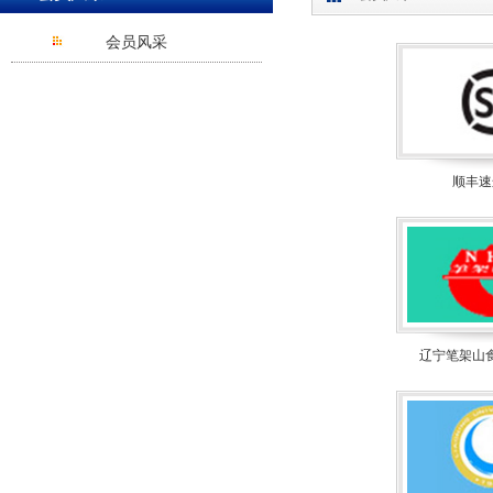
会员风采
顺丰速
辽宁笔架山